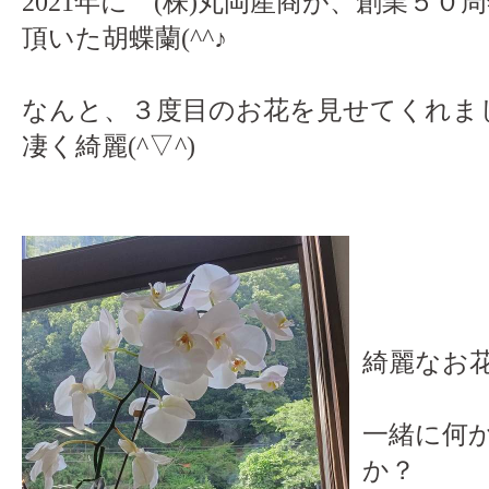
2021年に (株)丸岡産商が、創業５
頂いた胡蝶蘭(^^♪
なんと、３度目のお花を見せてくれま
凄く綺麗(^▽^)
綺麗なお花
一緒に何
か？