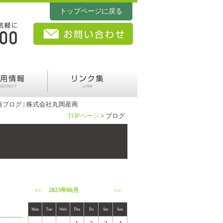
トップページに戻る
 | 株式会社丸岡産商
TOPページ
>
ブログ
<<
2023年06月
>>
Mon
Tue
Web
Thu
Fri
Sat
Sun