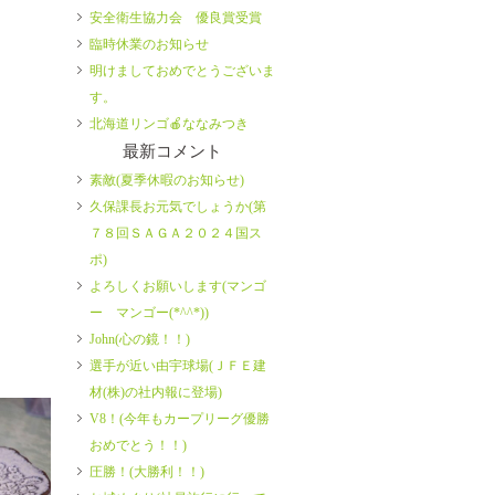
安全衛生協力会 優良賞受賞
臨時休業のお知らせ
明けましておめでとうございま
す。
北海道リンゴ🍎ななみつき
最新コメント
素敵(夏季休暇のお知らせ)
久保課長お元気でしょうか(第
７８回ＳＡＧＡ２０２４国ス
ポ)
よろしくお願いします(マンゴ
ー マンゴー(*^^*))
John(心の鏡！！)
選手が近い由宇球場(ＪＦＥ建
材(株)の社内報に登場)
V8！(今年もカープリーグ優勝
おめでとう！！)
圧勝！(大勝利！！)