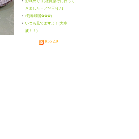
お城めぐり(社員旅行に行って
きました＝ノ*^▽^)ノ)
桜(春爛漫✿✿✿)
いつも見てますよ！(大寒
波！！)
RSS 2.0