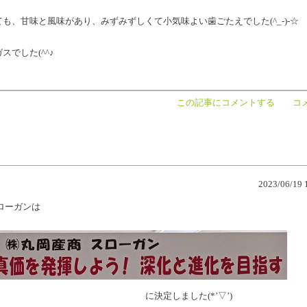
、甘味と風味があり、みずみずしくて小気味よい歯ごたえでした(^_-)-☆
でした(^^♪
この記事にコメントする
コメ
2023/06/19 
ーガンは
した(*’▽’)