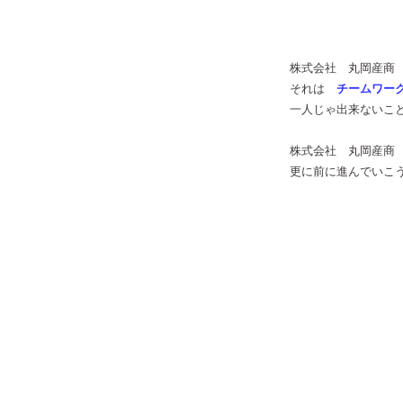
株式会社 丸岡産商 の本当
それは
チームワー
一人じゃ出来ないことも補い合
株式会社 丸岡産商 の価値（
更に前に進んでいこう＼(^o