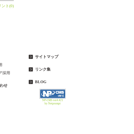
ント(0)
サイトマップ
用
リンク集
ア採用
BLOG
わせ
NP-CMS ver4.421
by Netprompt