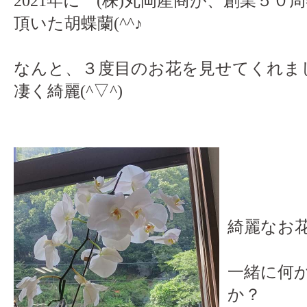
2021年に (株)丸岡産商が、創業５
頂いた胡蝶蘭(^^♪
なんと、３度目のお花を見せてくれま
凄く綺麗(^▽^)
綺麗なお花
一緒に何
か？