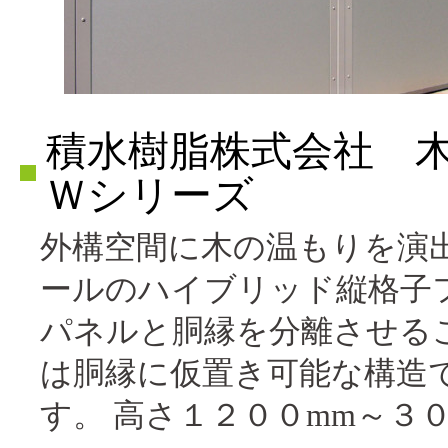
積水樹脂株式会社 
Ｗシリーズ
外構空間に木の温もりを演
ールのハイブリッド縦格子
パネルと胴縁を分離させる
は胴縁に仮置き可能な構造
す。 高さ１２００mm～３